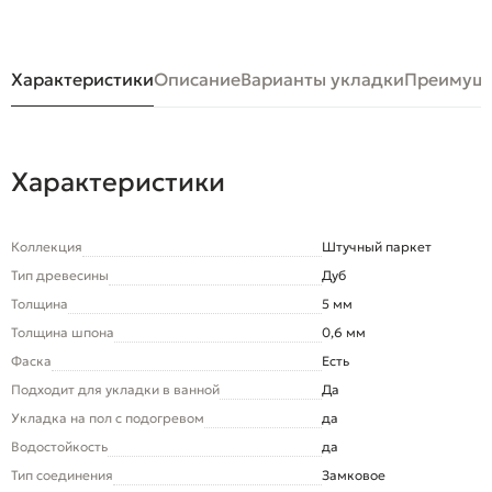
Характеристики
Описание
Варианты укладки
Преимуще
Характеристики
Коллекция
Штучный паркет
Тип древесины
Дуб
Толщина
5 мм
Толщина шпона
0,6 мм
Фаска
Есть
Подходит для укладки в ванной
Да
Укладка на пол c подогревом
да
Водостойкость
да
Тип соединения
Замковое