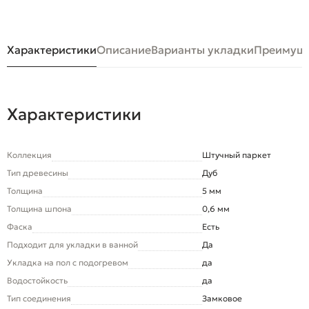
Характеристики
Описание
Варианты укладки
Преимуще
Характеристики
Коллекция
Штучный паркет
Тип древесины
Дуб
Толщина
5 мм
Толщина шпона
0,6 мм
Фаска
Есть
Подходит для укладки в ванной
Да
Укладка на пол c подогревом
да
Водостойкость
да
Тип соединения
Замковое