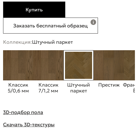
Купить
Заказать бесплатный образец
Коллекция:
Штучный паркет
Классик
Классик
Штучный
Престиж
Франц
5/0,6 мм
7/1,2 мм
паркет
Ё
3D-подбор пола
Скачать 3D-текстуры