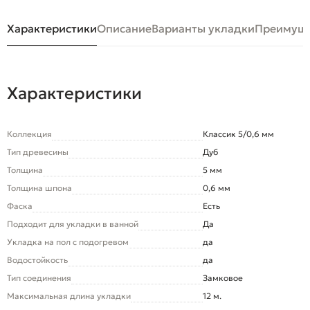
Характеристики
Описание
Варианты укладки
Преимуще
Характеристики
Коллекция
Классик 5/0,6 мм
Тип древесины
Дуб
Толщина
5 мм
Толщина шпона
0,6 мм
Фаска
Есть
Подходит для укладки в ванной
Да
Укладка на пол c подогревом
да
Водостойкость
да
Тип соединения
Замковое
Максимальная длина укладки
12 м.